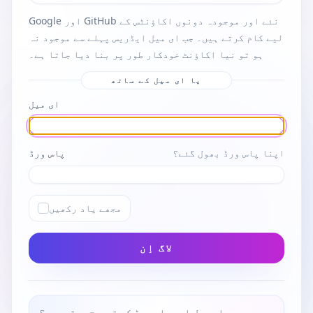
Google اور GitHub نئے اور موجودہ دونوں اکاؤنٹس کے
لیے کام کرتے ہیں۔ جب ای میل ایڈریس پہلے سے موجود نہ
ہو تو نیا اکاؤنٹ خودکار طور پر بنا دیا جاتا ہے۔
یا ای میل کے ساتھ
ای میل
اپنا پاس ورڈ بھول گئے؟
پاس ورڈ
مجھے یاد رکھیں
لاگ اِن
ای میل اور پاس ورڈ کو ترجیح دیتے ہیں؟