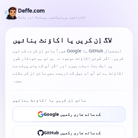
Deffe.com
اکاؤنٹس، پروجیکٹس، ہوسٹنگ اور بلنگ
لاگ اِن کریں یا اکاؤنٹ بنائیں
فوراً سائن اِن کرنے کے لیے Google یا GitHub استعمال
کریں۔ اگر کوئی اکاؤنٹ موجود نہ ہو تو ہم خودکار طور
پر ایک بنا دیتے ہیں، اور اگر آپ کے پاس پہلے سے
اکاؤنٹ ہے تو آپ ای میل کے ذریعے بھی سائن اِن کر سکتے
ہیں۔
سائن اِن کریں یا اکاؤنٹ بنائیں
Google کے ساتھ جاری رکھیں
GitHub کے ساتھ جاری رکھیں