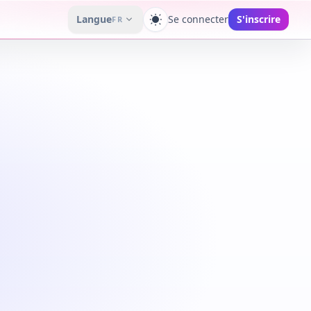
Langue
Se connecter
S'inscrire
FR
Changer de thème