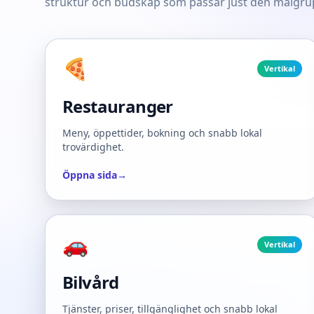
struktur och budskap som passar just den målgru
🍕
Vertikal
Restauranger
Meny, öppettider, bokning och snabb lokal
trovärdighet.
Öppna sida
→
🚗
Vertikal
Bilvård
Tjänster, priser, tillgänglighet och snabb lokal