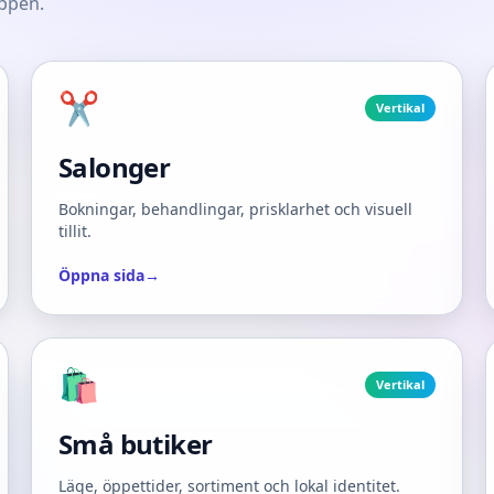
ppen.
✂️
Vertikal
Salonger
Bokningar, behandlingar, prisklarhet och visuell
tillit.
Öppna sida
→
🛍️
Vertikal
Små butiker
Läge, öppettider, sortiment och lokal identitet.