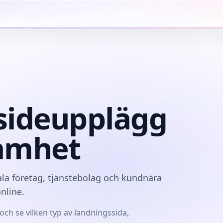
msideupplägg
samhet
la företag, tjänstebolag och kundnära
nline.
ch se vilken typ av landningssida,