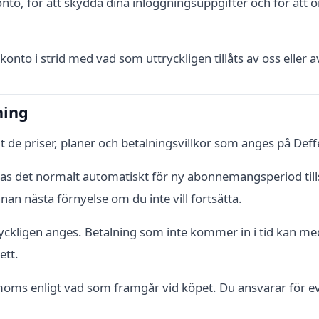
 konto, för att skydda dina inloggningsuppgifter och för at
itt konto i strid med vad som uttryckligen tillåts av oss ell
ning
gt de priser, planer och betalningsvillkor som anges på De
 det normalt automatiskt för ny abonnemangsperiod tills 
n nästa förnyelse om du inte vill fortsätta.
ryckligen anges. Betalning som inte kommer in i tid kan med
ett.
moms enligt vad som framgår vid köpet. Du ansvarar för even