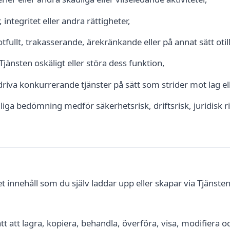
integritet eller andra rättigheter,
otfullt, trakasserande, ärekränkande eller på annat sätt otill
jänsten oskäligt eller störa dess funktion,
driva konkurrerande tjänster på sätt som strider mot lag ell
iga bedömning medför säkerhetsrisk, driftsrisk, juridisk ri
det innehåll som du själv laddar upp eller skapar via Tjänst
ätt att lagra, kopiera, behandla, överföra, visa, modifiera o