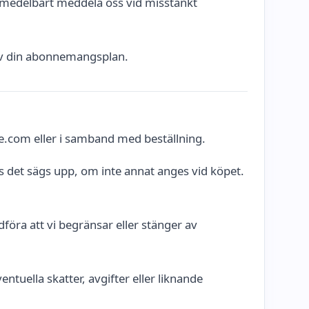
t omedelbart meddela oss vid misstänkt
er av din abonnemangsplan.
ffe.com eller i samband med beställning.
det sägs upp, om inte annat anges vid köpet.
föra att vi begränsar eller stänger av
tuella skatter, avgifter eller liknande