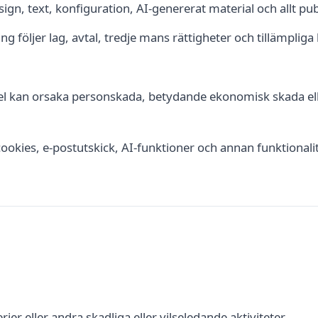
sign, text, konfiguration, AI-genererat material och allt pub
ing följer lag, avtal, tredje mans rättigheter och tillämplig
el kan orsaka personskada, betydande ekonomisk skada elle
cookies, e-postutskick, AI-funktioner och annan funktionalit
er eller andra skadliga eller vilseledande aktiviteter,