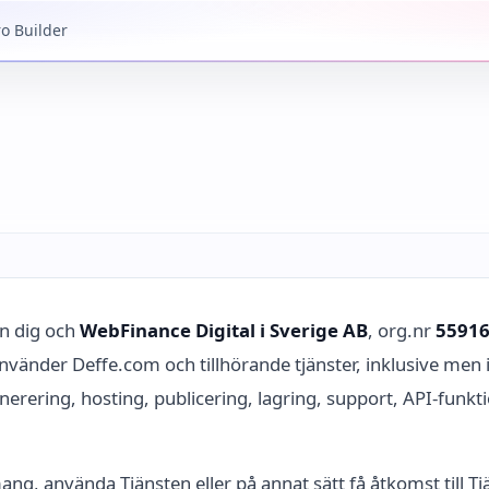
ro Builder
an dig och
WebFinance Digital i Sverige AB
, org.nr
5591
u använder Deffe.com och tillhörande tjänster, inklusive men 
ering, hosting, publicering, lagring, support, API-funkti
g, använda Tjänsten eller på annat sätt få åtkomst till Tj