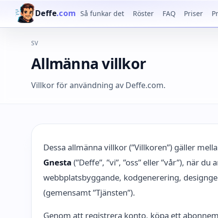
Deffe
.com
Så funkar det
Röster
FAQ
Priser
P
SV
Allmänna villkor
Villkor för användning av Deffe.com.
Dessa allmänna villkor (”Villkoren”) gäller mell
Gnesta
(”Deffe”, ”vi”, ”oss” eller ”vår”), när d
webbplatsbyggande, kodgenerering, designgener
(gemensamt ”Tjänsten”).
Genom att registrera konto, köpa ett abonneman