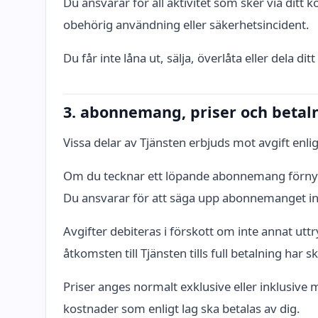
Du ansvarar för all aktivitet som sker via ditt
obehörig användning eller säkerhetsincident.
Du får inte låna ut, sälja, överlåta eller dela d
3. abonnemang, priser och betal
Vissa delar av Tjänsten erbjuds mot avgift enli
Om du tecknar ett löpande abonnemang förnyas
Du ansvarar för att säga upp abonnemanget inna
Avgifter debiteras i förskott om inte annat utt
åtkomsten till Tjänsten tills full betalning har sk
Priser anges normalt exklusive eller inklusive 
kostnader som enligt lag ska betalas av dig.