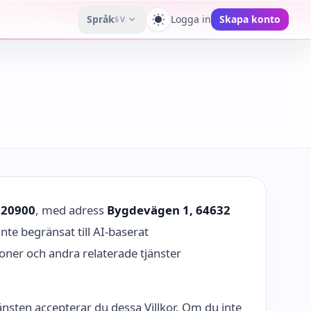
Språk
Logga in
Skapa konto
SV
Växla tema
620900
, med adress
Bygdevägen 1, 64632
inte begränsat till AI-baserat
oner och andra relaterade tjänster
änsten accepterar du dessa Villkor. Om du inte