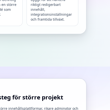
a en större
riktigt redigerbart
idé som
innehåll,
.
integrationsinställningar
och framtida tillväxt.
steg för större projekt
örre innehållsplattformar, rikare adminytor och