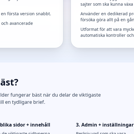
sajter som ska kunna växa 
 en första version snabbt.
Använder en dedikerad proje
försöka göra allt på en gå
r och avancerade
Utformat för att vara mycke
automatiska kontroller och
äst?
lder fungerar bäst när du delar de viktigaste
l en tydligare brief.
blika sidor + innehåll
3. Admin + inställningar
de viktigaste sidtyperna,
Beskriv vad som ska vara