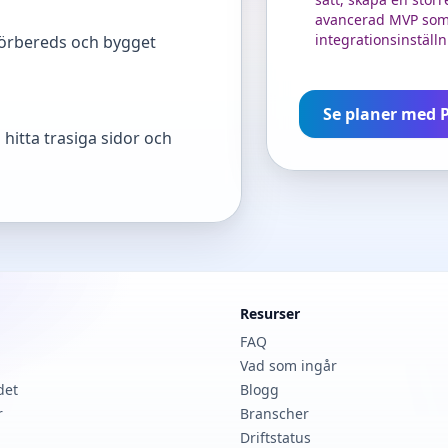
avancerad MVP som 
integrationsinställn
förbereds och bygget
Se planer med P
hitta trasiga sidor och
Resurser
FAQ
Vad som ingår
det
Blogg
r
Branscher
Driftstatus