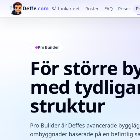
Deffe
.com
Så funkar det
Röster
FAQ
Priser
P
Pro Builder
För större 
med tydliga
struktur
Pro Builder är Deffes avancerade byggläge 
ombyggnader baserade på en befintlig sa