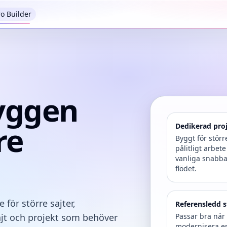
ro Builder
byggen
re
Dedikerad pro
Byggt för stör
pålitligt arbet
vanliga snabba
flödet.
för större sajter,
Referensledd s
jt och projekt som behöver
Passar bra när 
modernisera en