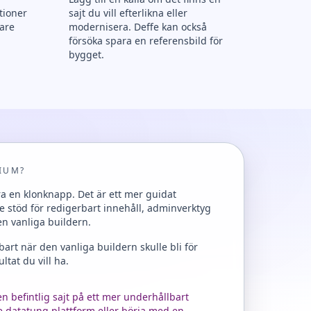
tioner
sajt du vill efterlikna eller
nare
modernisera. Deffe kan också
försöka spara en referensbild för
bygget.
IUM?
ra en klonknapp. Det är ett mer guidat
 stöd för redigerbart innehåll, adminverktyg
en vanliga buildern.
bart när den vanliga buildern skulle bli för
ltat du vill ha.
 befintlig sajt på ett mer underhållbart
re datatung plattform eller börja med en