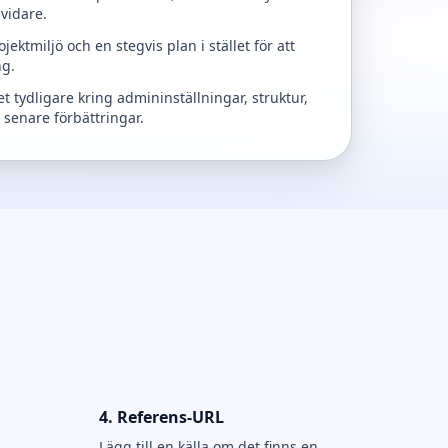
vidare.
ktmiljö och en stegvis plan i stället för att
ng.
t tydligare kring admininställningar, struktur,
 senare förbättringar.
4. Referens-URL
Lägg till en källa om det finns en