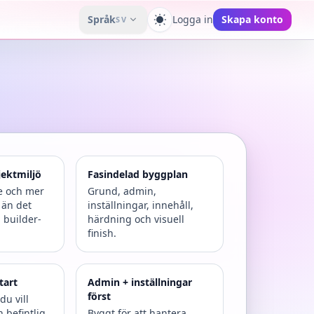
Språk
Logga in
Skapa konto
SV
Växla tema
jektmiljö
Fasindelad byggplan
re och mer
Grund, admin,
e än det
inställningar, innehåll,
 builder-
härdning och visuell
finish.
tart
Admin + inställningar
först
du vill
 befintlig
Byggt för att hantera