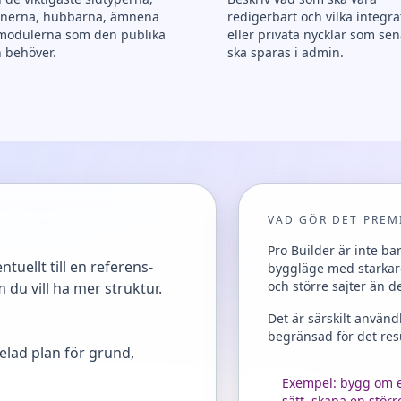
onerna, hubbarna, ämnena
redigerbart och vilka integra
 modulerna som den publika
eller privata nycklar som se
n behöver.
ska sparas i admin.
VAD GÖR DET PREM
Pro Builder är inte ba
tuellt till en referens-
byggläge med starkare
och större sajter än d
du vill ha mer struktur.
Det är särskilt använd
begränsad för det resu
elad plan för grund,
Exempel: bygg om en
sätt, skapa en stör