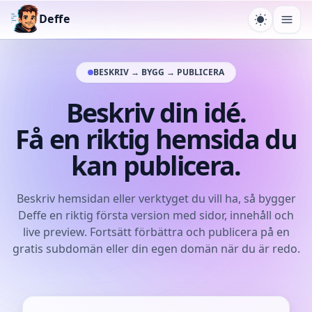
Deffe
Växla tem
Öpp
BESKRIV → BYGG → PUBLICERA
Beskriv din idé.
Få en riktig hemsida du
kan publicera.
Beskriv hemsidan eller verktyget du vill ha, så bygger
Deffe en riktig första version med sidor, innehåll och
live preview. Fortsätt förbättra och publicera på en
gratis subdomän eller din egen domän när du är redo.