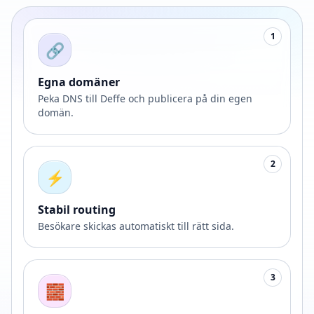
1
🔗
Egna domäner
Peka DNS till Deffe och publicera på din egen
domän.
2
⚡
Stabil routing
Besökare skickas automatiskt till rätt sida.
3
🧱