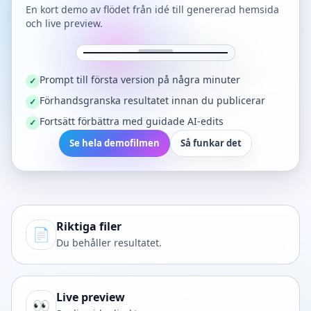
En kort demo av flödet från idé till genererad hemsida
och live preview.
Prompt till första version på några minuter
✓
Förhandsgranska resultatet innan du publicerar
✓
Fortsätt förbättra med guidade AI-edits
✓
Se hela demofilmen
Så funkar det
Riktiga filer
📄
Du behåller resultatet.
Live preview
👀