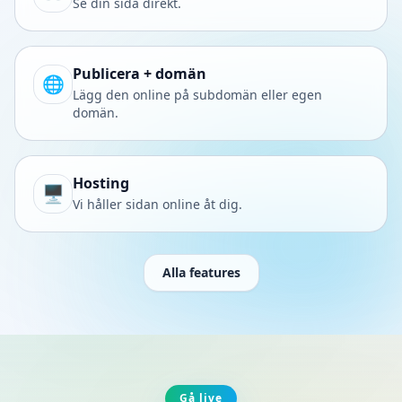
Se din sida direkt.
Publicera + domän
🌐
Lägg den online på subdomän eller egen
domän.
Hosting
🖥️
Vi håller sidan online åt dig.
Alla features
Gå live