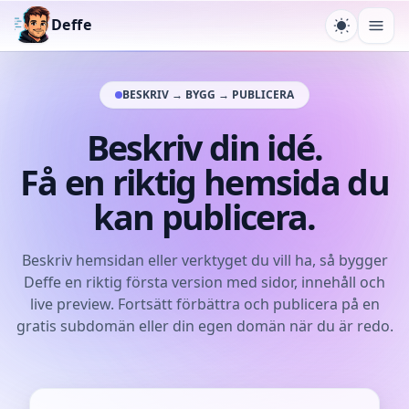
Deffe
Växla tem
Öpp
BESKRIV → BYGG → PUBLICERA
Beskriv din idé.
Få en riktig hemsida du
kan publicera.
Beskriv hemsidan eller verktyget du vill ha, så bygger
Deffe en riktig första version med sidor, innehåll och
live preview. Fortsätt förbättra och publicera på en
gratis subdomän eller din egen domän när du är redo.