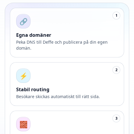
1
🔗
Egna domäner
Peka DNS till Deffe och publicera på din egen
domän.
2
⚡
Stabil routing
Besökare skickas automatiskt till rätt sida.
3
🧱