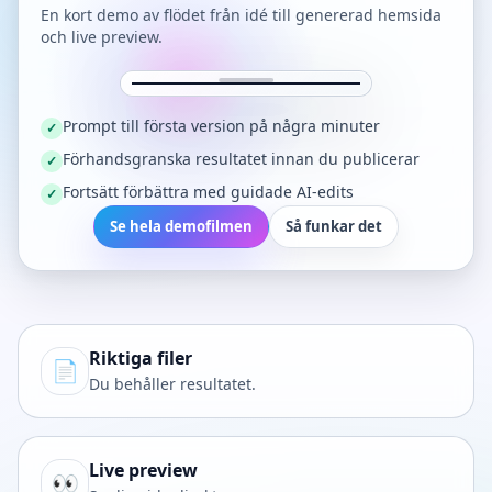
En kort demo av flödet från idé till genererad hemsida
och live preview.
Prompt till första version på några minuter
✓
Förhandsgranska resultatet innan du publicerar
✓
Fortsätt förbättra med guidade AI-edits
✓
Se hela demofilmen
Så funkar det
Riktiga filer
📄
Du behåller resultatet.
Live preview
👀