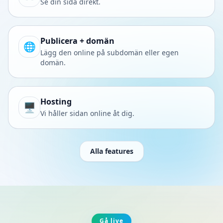
Se din sida direkt.
Publicera + domän
🌐
Lägg den online på subdomän eller egen
domän.
Hosting
🖥️
Vi håller sidan online åt dig.
Alla features
Gå live