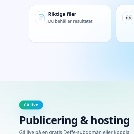
Riktiga filer
📄
👀
Du behåller resultatet.
Gå live
Publicering & hosting
Gå live på en gratis Deffe-subdomän eller koppla