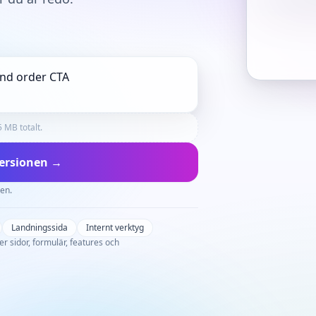
5 MB totalt.
versionen →
gen.
Landningssida
Internt verktyg
ler sidor, formulär, features och