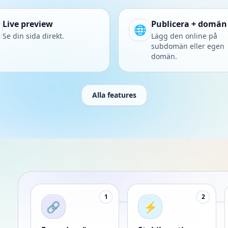
Live preview
Publicera + domän
🌐
Se din sida direkt.
Lägg den online på
subdomän eller egen
domän.
Alla features
1
2
🔗
⚡