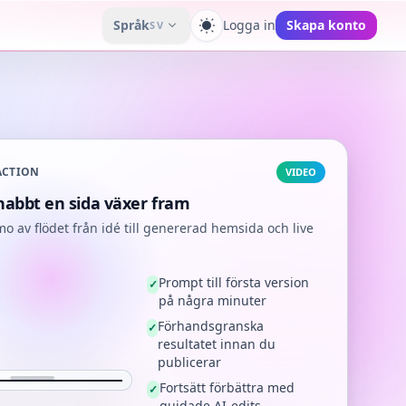
Språk
Logga in
Skapa konto
SV
Växla tema
 ACTION
VIDEO
nabbt en sida växer fram
o av flödet från idé till genererad hemsida och live
Prompt till första version
✓
på några minuter
Förhandsgranska
✓
resultatet innan du
publicerar
Fortsätt förbättra med
✓
guidade AI-edits