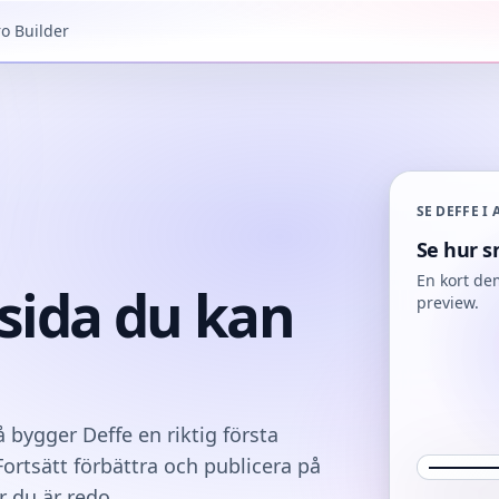
ro Builder
SE DEFFE I
Se hur s
En kort dem
sida du kan
preview.
å bygger Deffe en riktig första
Fortsätt förbättra och publicera på
 du är redo.