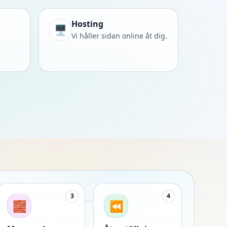
Hosting
🖥️
Vi håller sidan online åt dig.
3
4
🧱
⏪