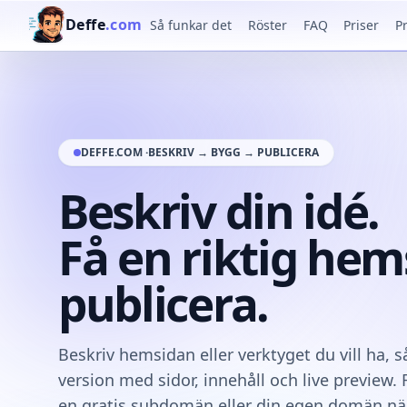
Deffe
.com
Så funkar det
Röster
FAQ
Priser
P
DEFFE.COM ·
BESKRIV → BYGG → PUBLICERA
Beskriv din idé.
Få en riktig hem
publicera.
Beskriv hemsidan eller verktyget du vill ha, s
version med sidor, innehåll och live preview. 
en gratis subdomän eller din egen domän när