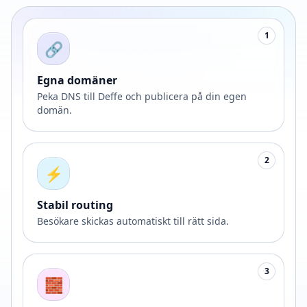
1
🔗
Egna domäner
Peka DNS till Deffe och publicera på din egen
domän.
2
⚡
Stabil routing
Besökare skickas automatiskt till rätt sida.
3
🧱