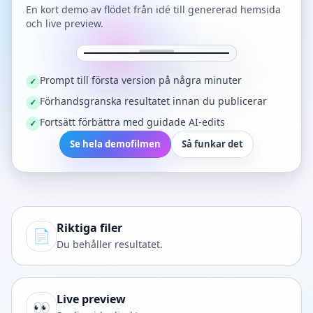
En kort demo av flödet från idé till genererad hemsida
och live preview.
Prompt till första version på några minuter
✓
Förhandsgranska resultatet innan du publicerar
✓
Fortsätt förbättra med guidade AI-edits
✓
Se hela demofilmen
Så funkar det
Riktiga filer
📄
Du behåller resultatet.
Live preview
👀