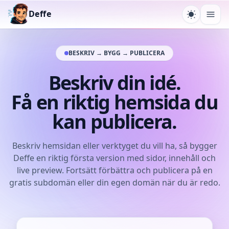
Deffe
Växla tem
Öpp
BESKRIV → BYGG → PUBLICERA
Beskriv din idé.
Få en riktig hemsida du
kan publicera.
Beskriv hemsidan eller verktyget du vill ha, så bygger
Deffe en riktig första version med sidor, innehåll och
live preview. Fortsätt förbättra och publicera på en
gratis subdomän eller din egen domän när du är redo.