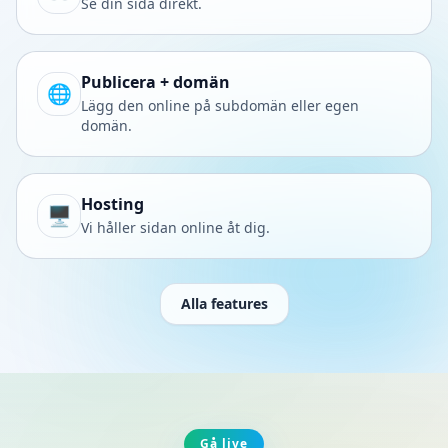
Se din sida direkt.
Publicera + domän
🌐
Lägg den online på subdomän eller egen
domän.
Hosting
🖥️
Vi håller sidan online åt dig.
Alla features
Gå live