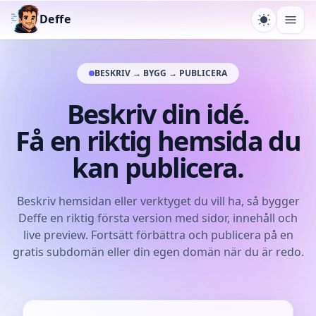
Deffe
Växla tem
Öpp
BESKRIV → BYGG → PUBLICERA
Beskriv din idé.
Få en riktig hemsida du
kan publicera.
Beskriv hemsidan eller verktyget du vill ha, så bygger
Deffe en riktig första version med sidor, innehåll och
live preview. Fortsätt förbättra och publicera på en
gratis subdomän eller din egen domän när du är redo.