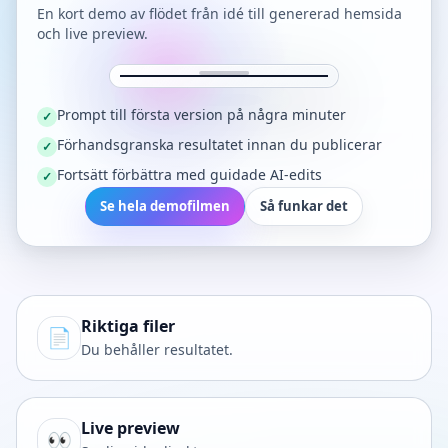
En kort demo av flödet från idé till genererad hemsida
och live preview.
Prompt till första version på några minuter
✓
Förhandsgranska resultatet innan du publicerar
✓
Fortsätt förbättra med guidade AI-edits
✓
Se hela demofilmen
Så funkar det
Riktiga filer
📄
Du behåller resultatet.
Live preview
👀