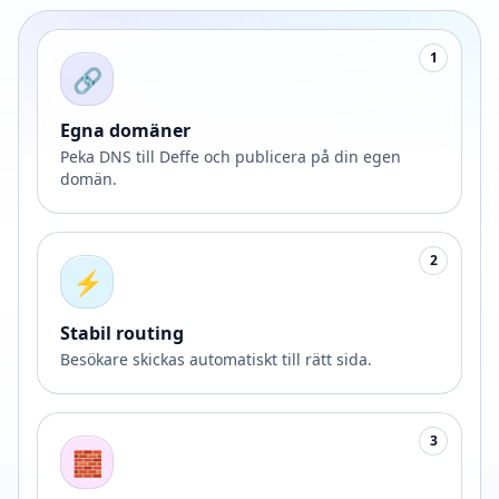
1
🔗
Egna domäner
Peka DNS till Deffe och publicera på din egen
domän.
2
⚡
Stabil routing
Besökare skickas automatiskt till rätt sida.
3
🧱