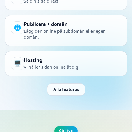
Se din sida direkt.
Publicera + domän
🌐
Lägg den online på subdomän eller egen
domän.
Hosting
🖥️
Vi håller sidan online åt dig.
Alla features
Gå live