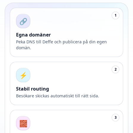
1
🔗
Egna domäner
Peka DNS till Deffe och publicera på din egen
domän.
2
⚡
Stabil routing
Besökare skickas automatiskt till rätt sida.
3
🧱