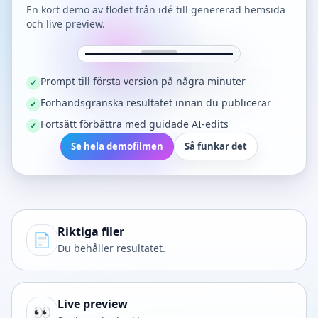
En kort demo av flödet från idé till genererad hemsida
och live preview.
Prompt till första version på några minuter
✓
Förhandsgranska resultatet innan du publicerar
✓
Fortsätt förbättra med guidade AI-edits
✓
Se hela demofilmen
Så funkar det
Riktiga filer
📄
Du behåller resultatet.
Live preview
👀