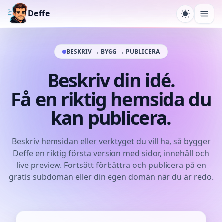
Deffe
Växla tem
Öpp
BESKRIV → BYGG → PUBLICERA
Beskriv din idé.
Få en riktig hemsida du
kan publicera.
Beskriv hemsidan eller verktyget du vill ha, så bygger
Deffe en riktig första version med sidor, innehåll och
live preview. Fortsätt förbättra och publicera på en
gratis subdomän eller din egen domän när du är redo.