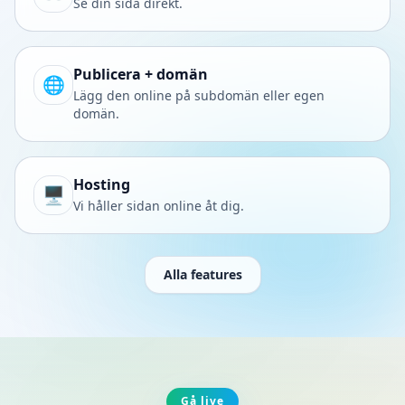
Se din sida direkt.
Publicera + domän
🌐
Lägg den online på subdomän eller egen
domän.
Hosting
🖥️
Vi håller sidan online åt dig.
Alla features
Gå live