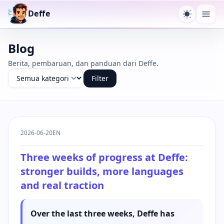
Deffe
Ganti te
Buk
Blog
Berita, pembaruan, dan panduan dari Deffe.
Filter
2026-06-20
EN
Three weeks of progress at Deffe:
stronger builds, more languages
and real traction
Over the last three weeks, Deffe has