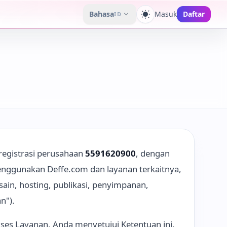
Bahasa
Masuk
Daftar
ID
Ganti tema
registrasi perusahaan
5591620900
, dengan
 menggunakan Deffe.com dan layanan terkaitnya,
in, hosting, publikasi, penyimpanan,
n").
es Layanan, Anda menyetujui Ketentuan ini.