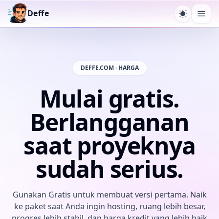
Deffe
Ganti te
Buk
DEFFE.COM · HARGA
Mulai gratis.
Berlangganan
saat proyeknya
sudah serius.
Gunakan Gratis untuk membuat versi pertama. Naik
ke paket saat Anda ingin hosting, ruang lebih besar,
progres lebih stabil, dan harga kredit yang lebih baik