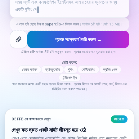
এখানে ছবি ছেড়ে দিন বা paperclip-এ ক্লিক করুন।
সর্বোচ্চ 5টি ছবি · মোট 15 MB।
প্রথম সংস্করণ তৈরি করুন →
ঐচ্ছিক ছবি
•
সর্বোচ্চ 5টি ছবি সংযুক্ত করুন। প্রথম জেনারেশনে ব্যবহার করা হবে।
চেষ্টা করুন:
হেয়ার স্যালন
ক্যালকুলেটর
বুকিং
পোর্টফোলিও
ল্যান্ডিং পেজ
ইন্টারনাল টুল
সেরা ফলাফল আসে একটি সহজ প্রথম ব্রিফ থেকে। প্রথম বিল্ডের পর আপনি পেজ, ফর্ম, ফিচার এবং
স্টাইলিং যোগ করতে পারবেন।
DEFFE-কে কাজ করতে দেখুন
VIDEO
দেখুন কত দ্রুত একটি সাইট জীবন্ত হয়ে ওঠে
ধারণা থেকে জেনারেটেড ওয়েবসাইট এবং লাইভ প্রিভিউ পর্যন্ত পুরো প্রবাহের একটি