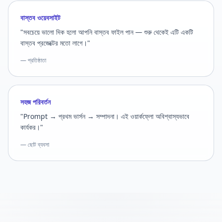
বাস্তব ওয়েবসাইট
"সবচেয়ে ভালো দিক হলো আপনি বাস্তব ফাইল পান — শুরু থেকেই এটি একটি
বাস্তব প্রজেক্টের মতো লাগে।"
— প্রতিষ্ঠাতা
সহজ পরিবর্তন
"Prompt → প্রথম ভার্সন → সম্পাদনা। এই ওয়ার্কফ্লো অবিশ্বাস্যভাবে
কার্যকর।"
— ছোট ব্যবসা