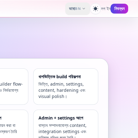
ভাষা
লগ ইন
নিবন্ধন
BN
থিম পরিবর্তন করুন
ধাপভিত্তিক build পরিকল্পনা
uilder flow-
ভিত্তি, admin, settings,
 নির্ভরযোগ্য
content, hardening এবং
visual polish।
প
Admin + settings আগে
ায়ন করা বা
বাস্তব সম্পাদনাযোগ্য content,
সংস্করণ তৈরি
integration settings এবং
ভবিষ্যৎ বৃদ্ধির জন্য তৈরি।