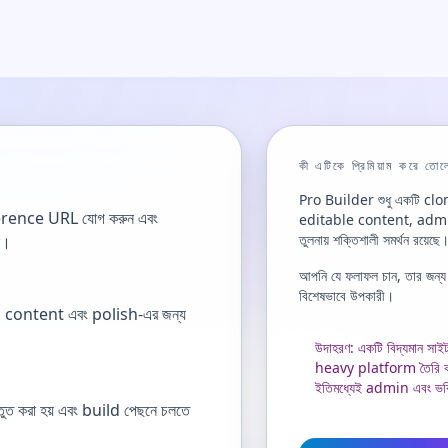
কী এটিকে প্রিমিয়াম করে তো
Pro Builder শুধু একটি clon
eference URL যোগ করুন এবং
editable content, admin 
তুলনায় শক্তিশালী সমর্থন রয়েছে
ন।
আপনি যে ফলাফল চান, তার জন্য
বিশেষভাবে উপকারী।
 content এবং polish-এর জন্য
উদাহরণ: একটি বিদ্যমান সাই
heavy platform তৈরি কর
ইতিমধ্যেই admin এবং ভবি
 করা হয় এবং build পেছনে চলতে