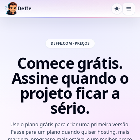
Deffe
Alternar 
Abri
DEFFE.COM · PREÇOS
Comece grátis.
Assine quando o
projeto ficar a
sério.
Use o plano grátis para criar uma primeira versão.
Passe para um plano quando quiser hosting, mais
margem, progresso mais estável e um melhor preço