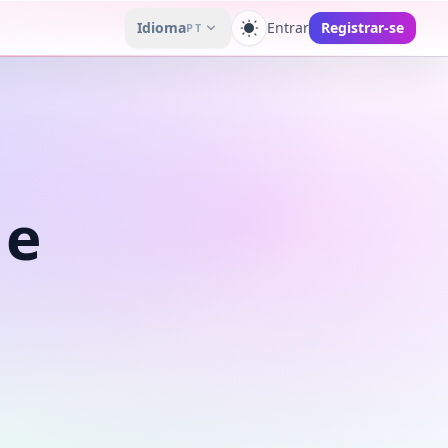
Idioma
Entrar
Registrar-se
PT
Alternar tema
 e