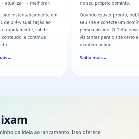
 → atualizar → melhorar.
no seu próprio domínio.
u site instantaneamente em
Quando estiver pronto, pub
 de pré-visualização ao
seu site e conecte um domín
tere rapidamente, valide
personalizado. O Deffe envi
e conteúdo, e continue
visitantes para o site certo e
ndo.
mantém online.
mais
→
Saiba mais
→
aixam
minho da ideia ao lançamento. Isso oferece