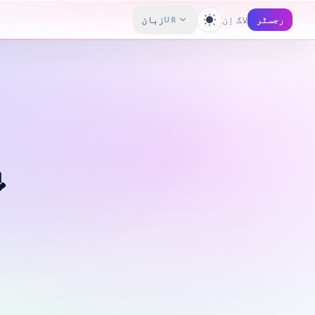
رجسٹر
لاگ اِن
زبان
UR
تھیم تبدیل کریں