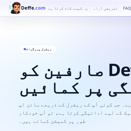
Deffe
.com
FAQ
تعریفی آراء
یہ کیسے کام کرتا ہے
ریفرل پروگرام
صارفین کو Deffe پر مدعو کریں
گی پر کمائیں
ے۔ جب کوئی آپ کے ریفرل کے ذریعے سائن اپ
پیک کے لیے ادائیگی کرتا ہے، تو آپ خودکار
طور پر کمیشن کماتے ہیں۔