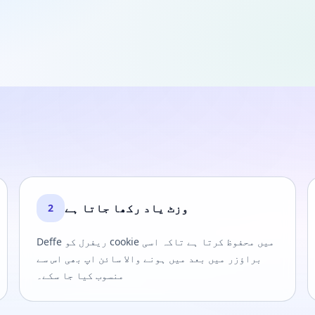
وزٹ یاد رکھا جاتا ہے
2
Deffe ریفرل کو cookie میں محفوظ کرتا ہے تاکہ اسی
براؤزر میں بعد میں ہونے والا سائن اپ بھی اس سے
منسوب کیا جا سکے۔