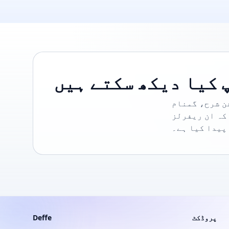
 کیا دیکھ سکتے ہیں
ن شرح، گمنام
کہ ان ریفرلز
پیدا کیا ہے۔
پروڈکٹ
Deffe