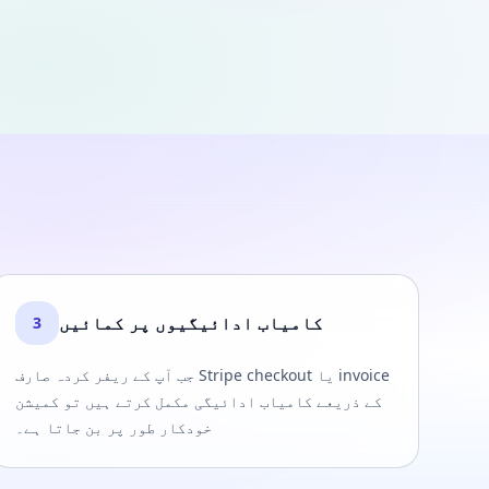
کامیاب ادائیگیوں پر کمائیں
3
جب آپ کے ریفر کردہ صارف Stripe checkout یا invoice
کے ذریعے کامیاب ادائیگی مکمل کرتے ہیں تو کمیشن
خودکار طور پر بن جاتا ہے۔