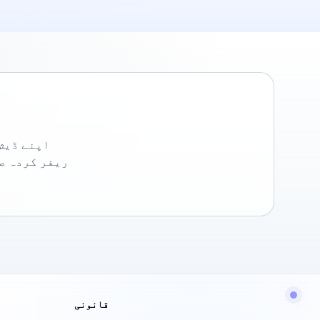
اپنے ڈیش
ریفر کردہ ص
قانونی