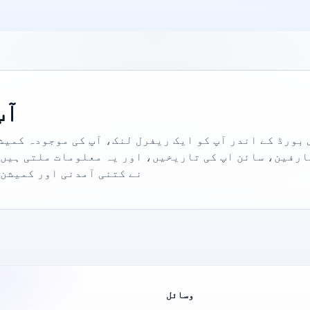
آپ
 بورڈ کے اندر آپ کو ایک ریفرل لنک، آپ کی موجودہ کمیش
ارفین، سائن اپ کی تاریخیں، اور یہ معلومات ملتی ہیں 
نے کتنی آمدنی اور کمیشن 
وسائل