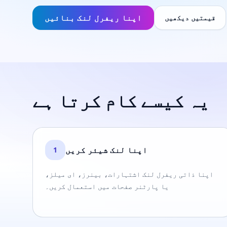
اپنا ریفرل لنک بنائیں
قیمتیں دیکھیں
یہ کیسے کام کرتا ہے
اپنا لنک شیئر کریں
1
اپنا ذاتی ریفرل لنک اشتہارات، بینرز، ای میلز،
یا پارٹنر صفحات میں استعمال کریں۔