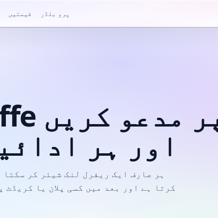
پرو بلڈر
قیمتیں
اور ہر ادائی
ہر صارف ایک ریفرل لنک شیئر کر سکتا ہ
کرتا ہے اور بعد میں کسی پلان یا کریڈٹ 